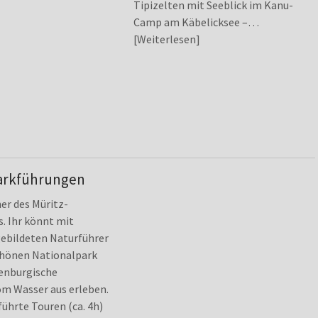
Tipizelten mit Seeblick im Kanu-
Camp am Käbelicksee –…
Weiterlesen
arkführungen
ner des Müritz-
. Ihr könnt mit
ebildeten Naturführer
hönen Nationalpark
lenburgische
om Wasser aus erleben.
führte Touren (ca. 4h)