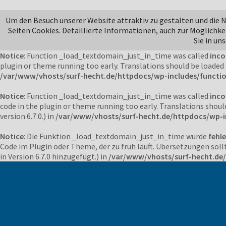
Notice
: Function _load_textdomain_just_in_time was called
inco
Um den Besuch unserer Website attraktiv zu gestalten und die
or theme running too early. Translations should be loaded at the
Seiten Cookies. Detaillierte Informationen, auch zur Möglichke
/var/www/vhosts/surf-hecht.de/httpdocs/wp-includes/functi
Sie in un
Notice
: Function _load_textdomain_just_in_time was called
inco
plugin or theme running too early. Translations should be loaded
/var/www/vhosts/surf-hecht.de/httpdocs/wp-includes/functi
Notice
: Function _load_textdomain_just_in_time was called
inco
code in the plugin or theme running too early. Translations shoul
version 6.7.0.) in
/var/www/vhosts/surf-hecht.de/httpdocs/wp-i
Notice
: Die Funktion _load_textdomain_just_in_time wurde
fehle
Code im Plugin oder Theme, der zu früh läuft. Übersetzungen soll
in Version 6.7.0 hinzugefügt.) in
/var/www/vhosts/surf-hecht.de/