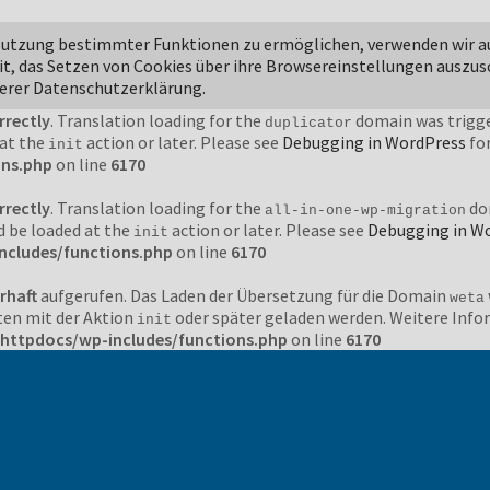
rrectly
. Translation loading for the
domain was triggered t
jetpack
 Nutzung bestimmter Funktionen zu ermöglichen, verwenden wir a
action or later. Please see
Debugging in WordPress
for more i
init
it, das Setzen von Cookies über ihre Browsereinstellungen auszus
ons.php
on line
6170
serer Datenschutzerklärung.
rrectly
. Translation loading for the
domain was trigger
duplicator
 at the
action or later. Please see
Debugging in WordPress
for
init
ons.php
on line
6170
rrectly
. Translation loading for the
dom
all-in-one-wp-migration
d be loaded at the
action or later. Please see
Debugging in W
init
ncludes/functions.php
on line
6170
rhaft
aufgerufen. Das Laden der Übersetzung für die Domain
weta
ten mit der Aktion
oder später geladen werden. Weitere Inf
init
httpdocs/wp-includes/functions.php
on line
6170