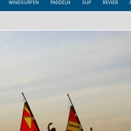
WINDSURFEN
PADDELN
SUP
REVIER
Ab aufs Wass