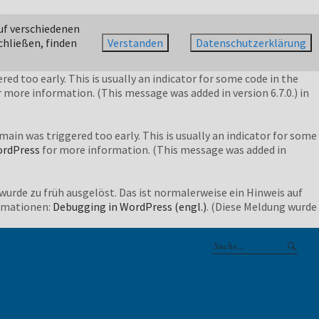
oo early. This is usually an indicator for some code in the plugin
uf verschiedenen
nformation. (This message was added in version 6.7.0.) in
chließen, finden
Verstanden
Datenschutzerklärung
ed too early. This is usually an indicator for some code in the
 more information. (This message was added in version 6.7.0.) in
ain was triggered too early. This is usually an indicator for some
ordPress
for more information. (This message was added in
wurde zu früh ausgelöst. Das ist normalerweise ein Hinweis auf
ormationen:
Debugging in WordPress (engl.)
. (Diese Meldung wurde