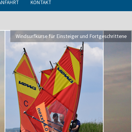
ANFAHRT
KONTAKT
er mit unseren Canadiern, Kajaks, Tret- oder Badebooten