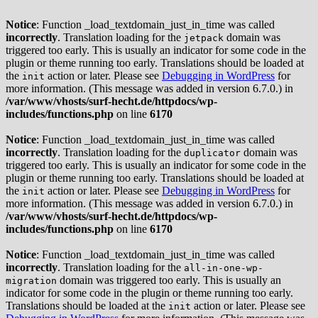
Notice
: Function _load_textdomain_just_in_time was called
incorrectly
. Translation loading for the
domain was
jetpack
triggered too early. This is usually an indicator for some code in the
plugin or theme running too early. Translations should be loaded at
the
action or later. Please see
Debugging in WordPress
for
init
more information. (This message was added in version 6.7.0.) in
/var/www/vhosts/surf-hecht.de/httpdocs/wp-
includes/functions.php
on line
6170
Notice
: Function _load_textdomain_just_in_time was called
incorrectly
. Translation loading for the
domain was
duplicator
triggered too early. This is usually an indicator for some code in the
plugin or theme running too early. Translations should be loaded at
the
action or later. Please see
Debugging in WordPress
for
init
more information. (This message was added in version 6.7.0.) in
/var/www/vhosts/surf-hecht.de/httpdocs/wp-
includes/functions.php
on line
6170
Notice
: Function _load_textdomain_just_in_time was called
incorrectly
. Translation loading for the
all-in-one-wp-
domain was triggered too early. This is usually an
migration
indicator for some code in the plugin or theme running too early.
Translations should be loaded at the
action or later. Please see
init