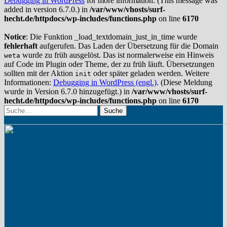
Debugging in WordPress
for more information. (This message was
added in version 6.7.0.) in
/var/www/vhosts/surf-
hecht.de/httpdocs/wp-includes/functions.php
on line
6170
Notice
: Die Funktion _load_textdomain_just_in_time wurde
fehlerhaft
aufgerufen. Das Laden der Übersetzung für die Domain
wurde zu früh ausgelöst. Das ist normalerweise ein Hinweis
weta
auf Code im Plugin oder Theme, der zu früh läuft. Übersetzungen
sollten mit der Aktion
oder später geladen werden. Weitere
init
Informationen:
Debugging in WordPress (engl.)
. (Diese Meldung
wurde in Version 6.7.0 hinzugefügt.) in
/var/www/vhosts/surf-
hecht.de/httpdocs/wp-includes/functions.php
on line
6170
Suche