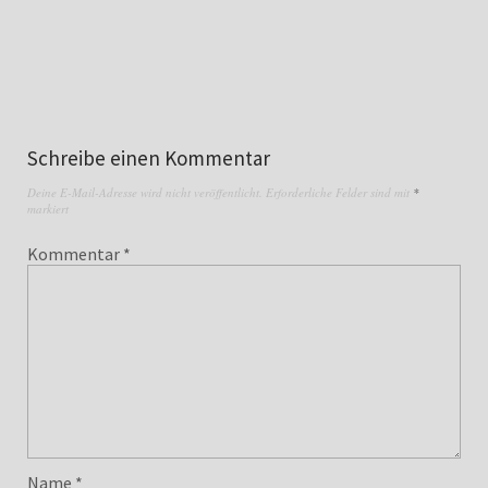
Schreibe einen Kommentar
Deine E-Mail-Adresse wird nicht veröffentlicht.
Erforderliche Felder sind mit
*
markiert
Kommentar
*
Name
*