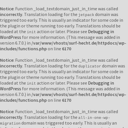
Notice
: Function _load_textdomain_just_in_time was called
incorrectly
. Translation loading for the
domain was
jetpack
triggered too early. This is usually an indicator for some code in
the plugin or theme running too early. Translations should be
loaded at the
action or later. Please see
Debugging in
init
WordPress
for more information. (This message was added in
version 6.7.0.) in
/var/www/vhosts/surf-hecht.de/httpdocs/wp-
includes/functions.php
on line
6170
Notice
: Function _load_textdomain_just_in_time was called
incorrectly
. Translation loading for the
domain was
duplicator
triggered too early. This is usually an indicator for some code in
the plugin or theme running too early. Translations should be
loaded at the
action or later. Please see
Debugging in
init
WordPress
for more information. (This message was added in
version 6.7.0.) in
/var/www/vhosts/surf-hecht.de/httpdocs/wp-
includes/functions.php
on line
6170
Notice
: Function _load_textdomain_just_in_time was called
incorrectly
. Translation loading for the
all-in-one-wp-
domain was triggered too early. This is usually an
migration