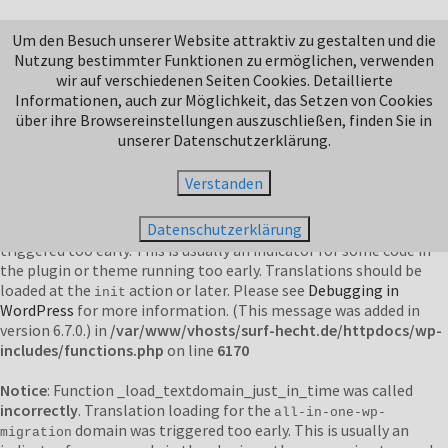
Notice
: Function _load_textdomain_just_in_time was called
Um den Besuch unserer Website attraktiv zu gestalten und die
incorrectly
. Translation loading for the
domain was
jetpack
Nutzung bestimmter Funktionen zu ermöglichen, verwenden
triggered too early. This is usually an indicator for some code in
wir auf verschiedenen Seiten Cookies. Detaillierte
the plugin or theme running too early. Translations should be
Informationen, auch zur Möglichkeit, das Setzen von Cookies
loaded at the
action or later. Please see
Debugging in
init
über ihre Browsereinstellungen auszuschließen, finden Sie in
WordPress
for more information. (This message was added in
unserer Datenschutzerklärung.
version 6.7.0.) in
/var/www/vhosts/surf-hecht.de/httpdocs/wp-
includes/functions.php
on line
6170
Verstanden
Notice
: Function _load_textdomain_just_in_time was called
Datenschutzerklärung
incorrectly
. Translation loading for the
domain was
duplicator
triggered too early. This is usually an indicator for some code in
the plugin or theme running too early. Translations should be
loaded at the
action or later. Please see
Debugging in
init
WordPress
for more information. (This message was added in
version 6.7.0.) in
/var/www/vhosts/surf-hecht.de/httpdocs/wp-
includes/functions.php
on line
6170
Notice
: Function _load_textdomain_just_in_time was called
incorrectly
. Translation loading for the
all-in-one-wp-
domain was triggered too early. This is usually an
migration