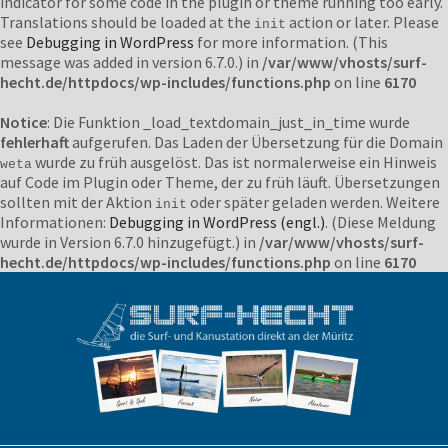
indicator for some code in the plugin or theme running too early.
Translations should be loaded at the
action or later. Please
init
see
Debugging in WordPress
for more information. (This
message was added in version 6.7.0.) in
/var/www/vhosts/surf-
hecht.de/httpdocs/wp-includes/functions.php
on line
6170
Notice
: Die Funktion _load_textdomain_just_in_time wurde
fehlerhaft
aufgerufen. Das Laden der Übersetzung für die Domain
wurde zu früh ausgelöst. Das ist normalerweise ein Hinweis
weta
auf Code im Plugin oder Theme, der zu früh läuft. Übersetzungen
sollten mit der Aktion
oder später geladen werden. Weitere
init
Informationen:
Debugging in WordPress (engl.)
. (Diese Meldung
wurde in Version 6.7.0 hinzugefügt.) in
/var/www/vhosts/surf-
hecht.de/httpdocs/wp-includes/functions.php
on line
6170