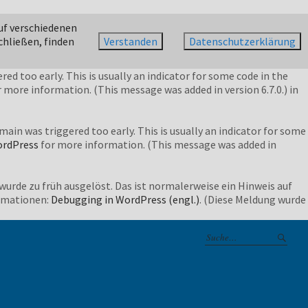
oo early. This is usually an indicator for some code in the plugin
uf verschiedenen
nformation. (This message was added in version 6.7.0.) in
chließen, finden
Verstanden
Datenschutzerklärung
ed too early. This is usually an indicator for some code in the
 more information. (This message was added in version 6.7.0.) in
ain was triggered too early. This is usually an indicator for some
ordPress
for more information. (This message was added in
wurde zu früh ausgelöst. Das ist normalerweise ein Hinweis auf
ormationen:
Debugging in WordPress (engl.)
. (Diese Meldung wurde