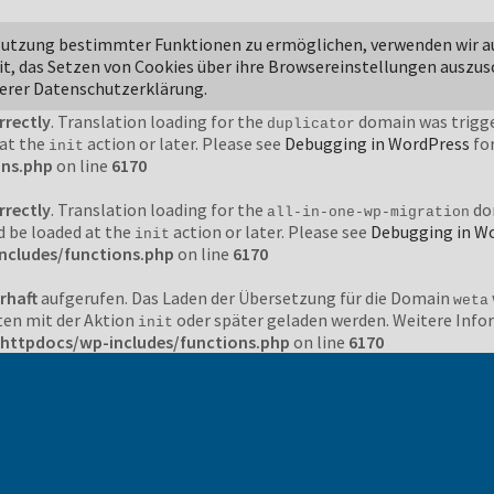
rrectly
. Translation loading for the
domain was triggered t
jetpack
 Nutzung bestimmter Funktionen zu ermöglichen, verwenden wir a
action or later. Please see
Debugging in WordPress
for more i
init
it, das Setzen von Cookies über ihre Browsereinstellungen auszus
ons.php
on line
6170
serer Datenschutzerklärung.
rrectly
. Translation loading for the
domain was trigger
duplicator
 at the
action or later. Please see
Debugging in WordPress
for
init
ons.php
on line
6170
rrectly
. Translation loading for the
dom
all-in-one-wp-migration
d be loaded at the
action or later. Please see
Debugging in W
init
ncludes/functions.php
on line
6170
rhaft
aufgerufen. Das Laden der Übersetzung für die Domain
weta
ten mit der Aktion
oder später geladen werden. Weitere Inf
init
httpdocs/wp-includes/functions.php
on line
6170