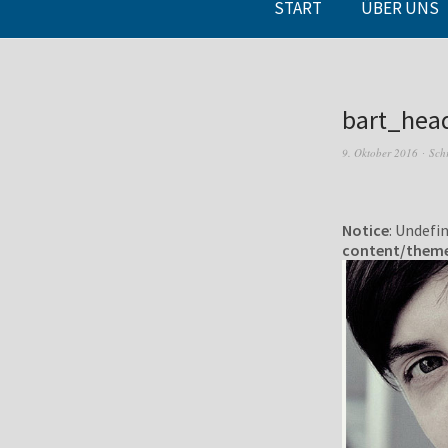
START
ÜBER UNS
bart_hea
9. Oktober 2016
Sch
Notice
: Undefi
content/them