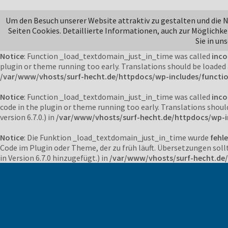
Notice
: Function _load_textdomain_just_in_time was called
inco
Um den Besuch unserer Website attraktiv zu gestalten und die
or theme running too early. Translations should be loaded at the
Seiten Cookies. Detaillierte Informationen, auch zur Möglichke
/var/www/vhosts/surf-hecht.de/httpdocs/wp-includes/functi
Sie in un
Notice
: Function _load_textdomain_just_in_time was called
inco
plugin or theme running too early. Translations should be loaded
/var/www/vhosts/surf-hecht.de/httpdocs/wp-includes/functi
Notice
: Function _load_textdomain_just_in_time was called
inco
code in the plugin or theme running too early. Translations shoul
version 6.7.0.) in
/var/www/vhosts/surf-hecht.de/httpdocs/wp-i
Notice
: Die Funktion _load_textdomain_just_in_time wurde
fehle
Code im Plugin oder Theme, der zu früh läuft. Übersetzungen soll
in Version 6.7.0 hinzugefügt.) in
/var/www/vhosts/surf-hecht.de/