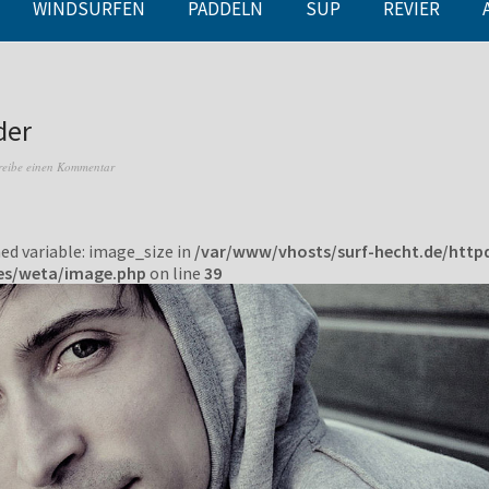
WINDSURFEN
PADDELN
SUP
REVIER
der
reibe einen Kommentar
ned variable: image_size in
/var/www/vhosts/surf-hecht.de/http
es/weta/image.php
on line
39