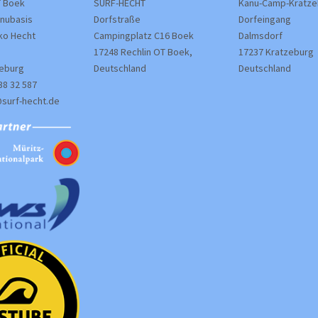
 Boek
SURF-HECHT
Kanu-Camp-Kratze
anubasis
Dorfstraße
Dorfeingang
rko Hecht
Campingplatz C16 Boek
Dalmsdorf
17248 Rechlin OT Boek,
17237 Kratzeburg
zeburg
Deutschland
Deutschland
38 32 587
@surf-hecht.de