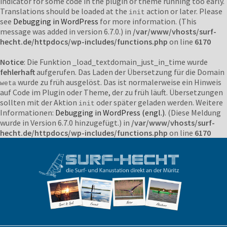
indicator for some code in the plugin or theme running too early.
Translations should be loaded at the
action or later. Please
init
see
Debugging in WordPress
for more information. (This
message was added in version 6.7.0.) in
/var/www/vhosts/surf-
hecht.de/httpdocs/wp-includes/functions.php
on line
6170
Notice
: Die Funktion _load_textdomain_just_in_time wurde
fehlerhaft
aufgerufen. Das Laden der Übersetzung für die Domain
wurde zu früh ausgelöst. Das ist normalerweise ein Hinweis
weta
auf Code im Plugin oder Theme, der zu früh läuft. Übersetzungen
sollten mit der Aktion
oder später geladen werden. Weitere
init
Informationen:
Debugging in WordPress (engl.)
. (Diese Meldung
wurde in Version 6.7.0 hinzugefügt.) in
/var/www/vhosts/surf-
hecht.de/httpdocs/wp-includes/functions.php
on line
6170