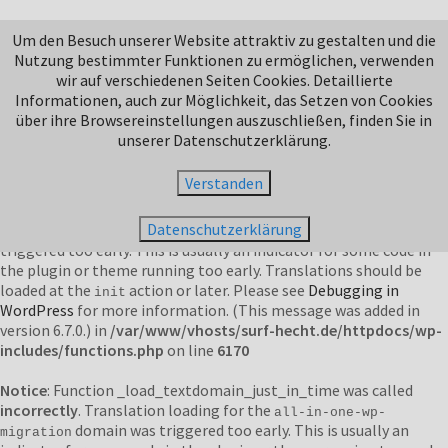
Notice
: Function _load_textdomain_just_in_time was called
Um den Besuch unserer Website attraktiv zu gestalten und die
incorrectly
. Translation loading for the
domain was
jetpack
Nutzung bestimmter Funktionen zu ermöglichen, verwenden
triggered too early. This is usually an indicator for some code in
wir auf verschiedenen Seiten Cookies. Detaillierte
the plugin or theme running too early. Translations should be
Informationen, auch zur Möglichkeit, das Setzen von Cookies
loaded at the
action or later. Please see
Debugging in
init
über ihre Browsereinstellungen auszuschließen, finden Sie in
WordPress
for more information. (This message was added in
unserer Datenschutzerklärung.
version 6.7.0.) in
/var/www/vhosts/surf-hecht.de/httpdocs/wp-
includes/functions.php
on line
6170
Verstanden
Notice
: Function _load_textdomain_just_in_time was called
Datenschutzerklärung
incorrectly
. Translation loading for the
domain was
duplicator
triggered too early. This is usually an indicator for some code in
the plugin or theme running too early. Translations should be
loaded at the
action or later. Please see
Debugging in
init
WordPress
for more information. (This message was added in
version 6.7.0.) in
/var/www/vhosts/surf-hecht.de/httpdocs/wp-
includes/functions.php
on line
6170
Notice
: Function _load_textdomain_just_in_time was called
incorrectly
. Translation loading for the
all-in-one-wp-
domain was triggered too early. This is usually an
migration