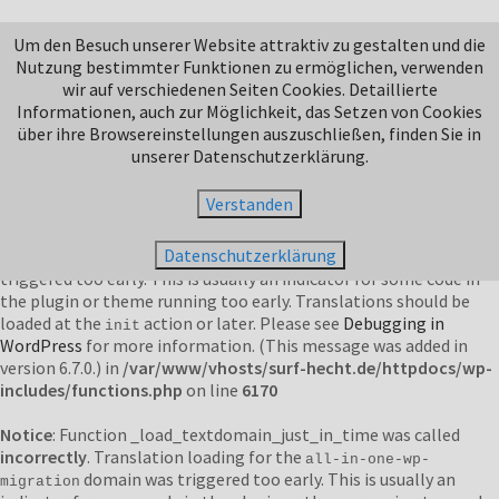
Notice
: Function _load_textdomain_just_in_time was called
Um den Besuch unserer Website attraktiv zu gestalten und die
incorrectly
. Translation loading for the
domain was
jetpack
Nutzung bestimmter Funktionen zu ermöglichen, verwenden
triggered too early. This is usually an indicator for some code in
wir auf verschiedenen Seiten Cookies. Detaillierte
the plugin or theme running too early. Translations should be
Informationen, auch zur Möglichkeit, das Setzen von Cookies
loaded at the
action or later. Please see
Debugging in
init
über ihre Browsereinstellungen auszuschließen, finden Sie in
WordPress
for more information. (This message was added in
unserer Datenschutzerklärung.
version 6.7.0.) in
/var/www/vhosts/surf-hecht.de/httpdocs/wp-
includes/functions.php
on line
6170
Verstanden
Notice
: Function _load_textdomain_just_in_time was called
Datenschutzerklärung
incorrectly
. Translation loading for the
domain was
duplicator
triggered too early. This is usually an indicator for some code in
the plugin or theme running too early. Translations should be
loaded at the
action or later. Please see
Debugging in
init
WordPress
for more information. (This message was added in
version 6.7.0.) in
/var/www/vhosts/surf-hecht.de/httpdocs/wp-
includes/functions.php
on line
6170
Notice
: Function _load_textdomain_just_in_time was called
incorrectly
. Translation loading for the
all-in-one-wp-
domain was triggered too early. This is usually an
migration