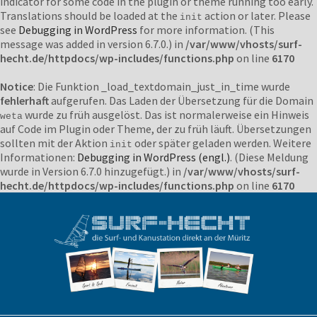
indicator for some code in the plugin or theme running too early.
Translations should be loaded at the
action or later. Please
init
see
Debugging in WordPress
for more information. (This
message was added in version 6.7.0.) in
/var/www/vhosts/surf-
hecht.de/httpdocs/wp-includes/functions.php
on line
6170
Notice
: Die Funktion _load_textdomain_just_in_time wurde
fehlerhaft
aufgerufen. Das Laden der Übersetzung für die Domain
wurde zu früh ausgelöst. Das ist normalerweise ein Hinweis
weta
auf Code im Plugin oder Theme, der zu früh läuft. Übersetzungen
sollten mit der Aktion
oder später geladen werden. Weitere
init
Informationen:
Debugging in WordPress (engl.)
. (Diese Meldung
wurde in Version 6.7.0 hinzugefügt.) in
/var/www/vhosts/surf-
hecht.de/httpdocs/wp-includes/functions.php
on line
6170