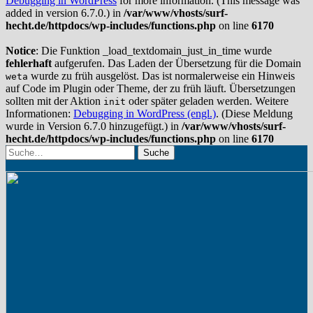
Debugging in WordPress
for more information. (This message was
added in version 6.7.0.) in
/var/www/vhosts/surf-
hecht.de/httpdocs/wp-includes/functions.php
on line
6170
Notice
: Die Funktion _load_textdomain_just_in_time wurde
fehlerhaft
aufgerufen. Das Laden der Übersetzung für die Domain
wurde zu früh ausgelöst. Das ist normalerweise ein Hinweis
weta
auf Code im Plugin oder Theme, der zu früh läuft. Übersetzungen
sollten mit der Aktion
oder später geladen werden. Weitere
init
Informationen:
Debugging in WordPress (engl.)
. (Diese Meldung
wurde in Version 6.7.0 hinzugefügt.) in
/var/www/vhosts/surf-
hecht.de/httpdocs/wp-includes/functions.php
on line
6170
Suche