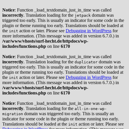
Notice
: Function _load_textdomain_just_in_time was called
incorrectly
. Translation loading for the
domain was
jetpack
triggered too early. This is usually an indicator for some code in the
plugin or theme running too early. Translations should be loaded at
the
action or later. Please see
Debugging in WordPress
for
init
more information. (This message was added in version 6.7.0.) in
/var/www/vhosts/surf-hecht.de/httpdocs/wp-
includes/functions.php
on line
6170
Notice
: Function _load_textdomain_just_in_time was called
incorrectly
. Translation loading for the
domain was
duplicator
triggered too early. This is usually an indicator for some code in the
plugin or theme running too early. Translations should be loaded at
the
action or later. Please see
Debugging in WordPress
for
init
more information. (This message was added in version 6.7.0.) in
/var/www/vhosts/surf-hecht.de/httpdocs/wp-
includes/functions.php
on line
6170
Notice
: Function _load_textdomain_just_in_time was called
incorrectly
. Translation loading for the
all-in-one-wp-
domain was triggered too early. This is usually an
migration
indicator for some code in the plugin or theme running too early.
Translations should be loaded at the
action or later. Please see
init