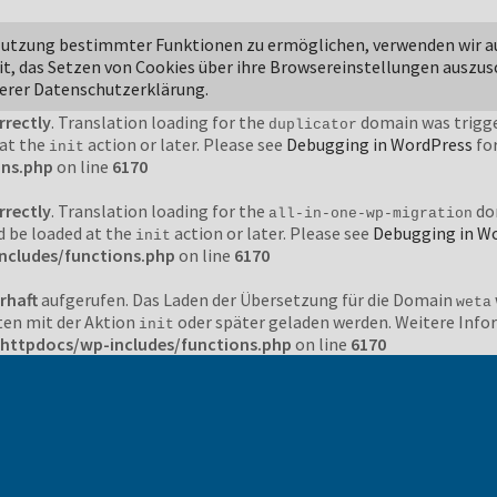
rrectly
. Translation loading for the
domain was triggered t
jetpack
 Nutzung bestimmter Funktionen zu ermöglichen, verwenden wir a
action or later. Please see
Debugging in WordPress
for more i
init
it, das Setzen von Cookies über ihre Browsereinstellungen auszus
ons.php
on line
6170
serer Datenschutzerklärung.
rrectly
. Translation loading for the
domain was trigger
duplicator
 at the
action or later. Please see
Debugging in WordPress
for
init
ons.php
on line
6170
rrectly
. Translation loading for the
dom
all-in-one-wp-migration
d be loaded at the
action or later. Please see
Debugging in W
init
ncludes/functions.php
on line
6170
rhaft
aufgerufen. Das Laden der Übersetzung für die Domain
weta
ten mit der Aktion
oder später geladen werden. Weitere Inf
init
httpdocs/wp-includes/functions.php
on line
6170