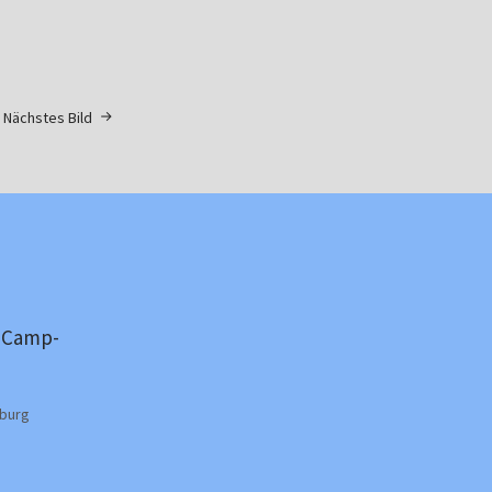
Nächstes Bild
-Camp-
burg