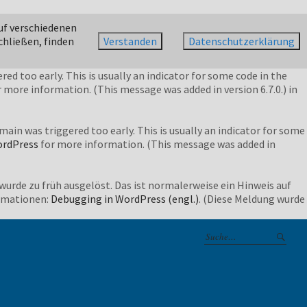
oo early. This is usually an indicator for some code in the plugin
uf verschiedenen
nformation. (This message was added in version 6.7.0.) in
chließen, finden
Verstanden
Datenschutzerklärung
ed too early. This is usually an indicator for some code in the
 more information. (This message was added in version 6.7.0.) in
ain was triggered too early. This is usually an indicator for some
ordPress
for more information. (This message was added in
wurde zu früh ausgelöst. Das ist normalerweise ein Hinweis auf
ormationen:
Debugging in WordPress (engl.)
. (Diese Meldung wurde