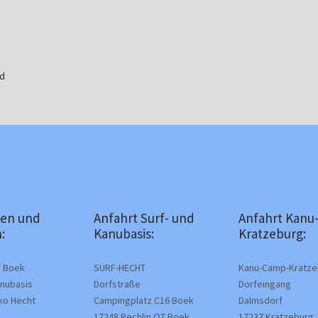
ld
en und
Anfahrt Surf- und
Anfahrt Kanu
:
Kanubasis:
Kratzeburg:
 Boek
SURF-HECHT
Kanu-Camp-Kratze
anubasis
Dorfstraße
Dorfeingang
rko Hecht
Campingplatz C16 Boek
Dalmsdorf
17248 Rechlin OT Boek,
17237 Kratzeburg