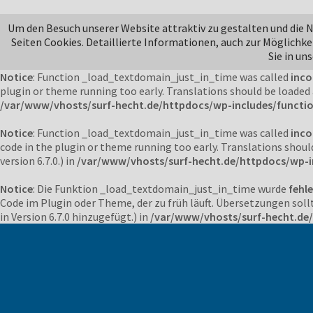
Notice
: Function _load_textdomain_just_in_time was called
inco
Um den Besuch unserer Website attraktiv zu gestalten und die
or theme running too early. Translations should be loaded at the
Seiten Cookies. Detaillierte Informationen, auch zur Möglichke
/var/www/vhosts/surf-hecht.de/httpdocs/wp-includes/functi
Sie in un
Notice
: Function _load_textdomain_just_in_time was called
inco
plugin or theme running too early. Translations should be loaded
/var/www/vhosts/surf-hecht.de/httpdocs/wp-includes/functi
Notice
: Function _load_textdomain_just_in_time was called
inco
code in the plugin or theme running too early. Translations shoul
version 6.7.0.) in
/var/www/vhosts/surf-hecht.de/httpdocs/wp-i
Notice
: Die Funktion _load_textdomain_just_in_time wurde
fehle
Code im Plugin oder Theme, der zu früh läuft. Übersetzungen soll
in Version 6.7.0 hinzugefügt.) in
/var/www/vhosts/surf-hecht.de/