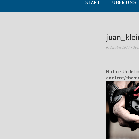
START
ÜBER UNS
juan_klei
9. Oktober 2016
Sch
Notice
: Undefi
content/them