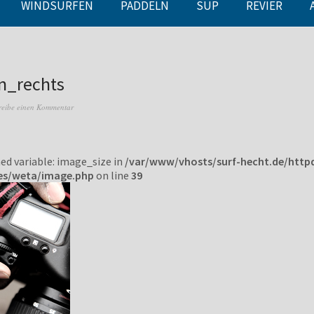
WINDSURFEN
PADDELN
SUP
REVIER
n_rechts
reibe einen Kommentar
ned variable: image_size in
/var/www/vhosts/surf-hecht.de/http
es/weta/image.php
on line
39