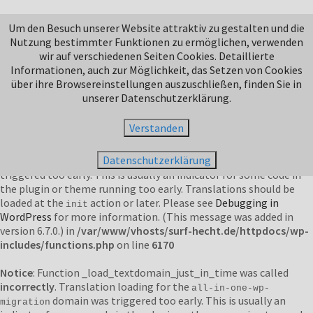
Notice
: Function _load_textdomain_just_in_time was called
Um den Besuch unserer Website attraktiv zu gestalten und die
incorrectly
. Translation loading for the
domain was
jetpack
Nutzung bestimmter Funktionen zu ermöglichen, verwenden
triggered too early. This is usually an indicator for some code in
wir auf verschiedenen Seiten Cookies. Detaillierte
the plugin or theme running too early. Translations should be
Informationen, auch zur Möglichkeit, das Setzen von Cookies
loaded at the
action or later. Please see
Debugging in
init
über ihre Browsereinstellungen auszuschließen, finden Sie in
WordPress
for more information. (This message was added in
unserer Datenschutzerklärung.
version 6.7.0.) in
/var/www/vhosts/surf-hecht.de/httpdocs/wp-
includes/functions.php
on line
6170
Verstanden
Notice
: Function _load_textdomain_just_in_time was called
Datenschutzerklärung
incorrectly
. Translation loading for the
domain was
duplicator
triggered too early. This is usually an indicator for some code in
the plugin or theme running too early. Translations should be
loaded at the
action or later. Please see
Debugging in
init
WordPress
for more information. (This message was added in
version 6.7.0.) in
/var/www/vhosts/surf-hecht.de/httpdocs/wp-
includes/functions.php
on line
6170
Notice
: Function _load_textdomain_just_in_time was called
incorrectly
. Translation loading for the
all-in-one-wp-
domain was triggered too early. This is usually an
migration