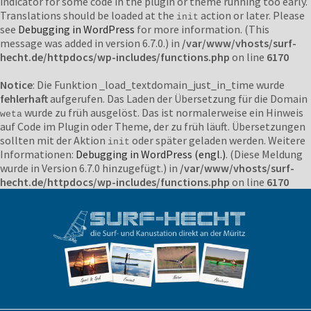
indicator for some code in the plugin or theme running too early.
Translations should be loaded at the
action or later. Please
init
see
Debugging in WordPress
for more information. (This
message was added in version 6.7.0.) in
/var/www/vhosts/surf-
hecht.de/httpdocs/wp-includes/functions.php
on line
6170
Notice
: Die Funktion _load_textdomain_just_in_time wurde
fehlerhaft
aufgerufen. Das Laden der Übersetzung für die Domain
wurde zu früh ausgelöst. Das ist normalerweise ein Hinweis
weta
auf Code im Plugin oder Theme, der zu früh läuft. Übersetzungen
sollten mit der Aktion
oder später geladen werden. Weitere
init
Informationen:
Debugging in WordPress (engl.)
. (Diese Meldung
wurde in Version 6.7.0 hinzugefügt.) in
/var/www/vhosts/surf-
hecht.de/httpdocs/wp-includes/functions.php
on line
6170