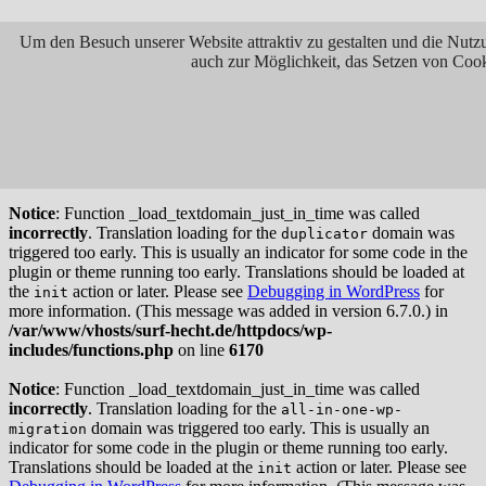
Notice
: Function _load_textdomain_just_in_time was called
Um den Besuch unserer Website attraktiv zu gestalten und die Nutz
incorrectly
. Translation loading for the
domain was
jetpack
auch zur Möglichkeit, das Setzen von Cook
triggered too early. This is usually an indicator for some code in the
plugin or theme running too early. Translations should be loaded at
the
action or later. Please see
Debugging in WordPress
for
init
more information. (This message was added in version 6.7.0.) in
/var/www/vhosts/surf-hecht.de/httpdocs/wp-
includes/functions.php
on line
6170
Notice
: Function _load_textdomain_just_in_time was called
incorrectly
. Translation loading for the
domain was
duplicator
triggered too early. This is usually an indicator for some code in the
plugin or theme running too early. Translations should be loaded at
the
action or later. Please see
Debugging in WordPress
for
init
more information. (This message was added in version 6.7.0.) in
/var/www/vhosts/surf-hecht.de/httpdocs/wp-
includes/functions.php
on line
6170
Notice
: Function _load_textdomain_just_in_time was called
incorrectly
. Translation loading for the
all-in-one-wp-
domain was triggered too early. This is usually an
migration
indicator for some code in the plugin or theme running too early.
Translations should be loaded at the
action or later. Please see
init