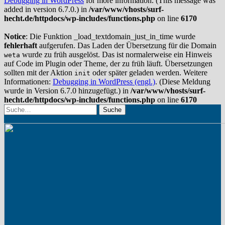
Debugging in WordPress
for more information. (This message was
added in version 6.7.0.) in
/var/www/vhosts/surf-
hecht.de/httpdocs/wp-includes/functions.php
on line
6170
Notice
: Die Funktion _load_textdomain_just_in_time wurde
fehlerhaft
aufgerufen. Das Laden der Übersetzung für die Domain
wurde zu früh ausgelöst. Das ist normalerweise ein Hinweis
weta
auf Code im Plugin oder Theme, der zu früh läuft. Übersetzungen
sollten mit der Aktion
oder später geladen werden. Weitere
init
Informationen:
Debugging in WordPress (engl.)
. (Diese Meldung
wurde in Version 6.7.0 hinzugefügt.) in
/var/www/vhosts/surf-
hecht.de/httpdocs/wp-includes/functions.php
on line
6170
Suche