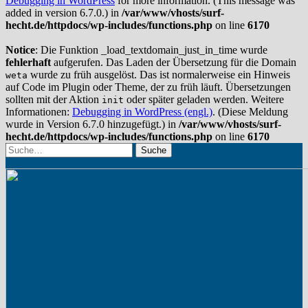
Debugging in WordPress
for more information. (This message was
added in version 6.7.0.) in
/var/www/vhosts/surf-
hecht.de/httpdocs/wp-includes/functions.php
on line
6170
Notice
: Die Funktion _load_textdomain_just_in_time wurde
fehlerhaft
aufgerufen. Das Laden der Übersetzung für die Domain
wurde zu früh ausgelöst. Das ist normalerweise ein Hinweis
weta
auf Code im Plugin oder Theme, der zu früh läuft. Übersetzungen
sollten mit der Aktion
oder später geladen werden. Weitere
init
Informationen:
Debugging in WordPress (engl.)
. (Diese Meldung
wurde in Version 6.7.0 hinzugefügt.) in
/var/www/vhosts/surf-
hecht.de/httpdocs/wp-includes/functions.php
on line
6170
Suche