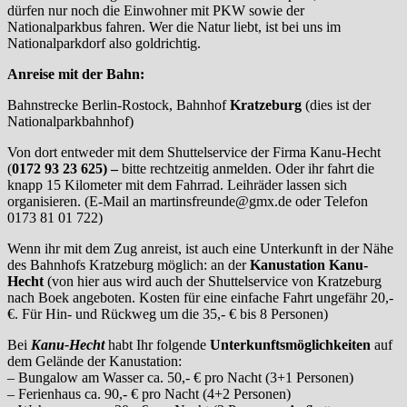
dürfen nur noch die Einwohner mit PKW sowie der
Nationalparkbus fahren. Wer die Natur liebt, ist bei uns im
Nationalparkdorf also goldrichtig.
Anreise mit der Bahn:
Bahnstrecke Berlin-Rostock, Bahnhof
Kratzeburg
(dies ist der
Nationalparkbahnhof)
Von dort entweder mit dem Shuttelservice der Firma Kanu-Hecht
(
0172 93 23 625) –
bitte rechtzeitig anmelden. Oder ihr fahrt die
knapp 15 Kilometer mit dem Fahrrad. Leihräder lassen sich
organisieren. (E-Mail an martinsfreunde@gmx.de oder Telefon
0173 81 01 722)
Wenn ihr mit dem Zug anreist, ist auch eine Unterkunft in der Nähe
des Bahnhofs Kratzeburg möglich: an der
Kanustation Kanu-
Hecht
(von hier aus wird auch der Shuttelservice von Kratzeburg
nach Boek angeboten. Kosten für eine einfache Fahrt ungefähr 20,-
€. Für Hin- und Rückweg um die 35,- € bis 8 Personen)
Bei
Kanu-Hecht
habt Ihr folgende
Unterkunftsmöglichkeiten
auf
dem Gelände der Kanustation:
– Bungalow am Wasser ca. 50,- € pro Nacht (3+1 Personen)
– Ferienhaus ca. 90,- € pro Nacht (4+2 Personen)