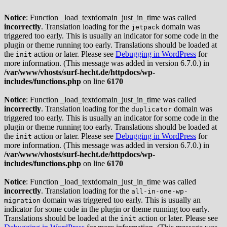
Notice
: Function _load_textdomain_just_in_time was called
incorrectly
. Translation loading for the
domain was
jetpack
triggered too early. This is usually an indicator for some code in the
plugin or theme running too early. Translations should be loaded at
the
action or later. Please see
Debugging in WordPress
for
init
more information. (This message was added in version 6.7.0.) in
/var/www/vhosts/surf-hecht.de/httpdocs/wp-
includes/functions.php
on line
6170
Notice
: Function _load_textdomain_just_in_time was called
incorrectly
. Translation loading for the
domain was
duplicator
triggered too early. This is usually an indicator for some code in the
plugin or theme running too early. Translations should be loaded at
the
action or later. Please see
Debugging in WordPress
for
init
more information. (This message was added in version 6.7.0.) in
/var/www/vhosts/surf-hecht.de/httpdocs/wp-
includes/functions.php
on line
6170
Notice
: Function _load_textdomain_just_in_time was called
incorrectly
. Translation loading for the
all-in-one-wp-
domain was triggered too early. This is usually an
migration
indicator for some code in the plugin or theme running too early.
Translations should be loaded at the
action or later. Please see
init