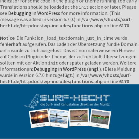
indicator for some code in the plugin or theme running too early.
Translations should be loaded at the
action or later. Please
init
see
Debugging in WordPress
for more information. (This
message was added in version 6.7.0.) in
/var/www/vhosts/surf-
hecht.de/httpdocs/wp-includes/functions.php
on line
6170
Notice
: Die Funktion _load_textdomain_just_in_time wurde
fehlerhaft
aufgerufen. Das Laden der Übersetzung für die Domain
wurde zu früh ausgelöst. Das ist normalerweise ein Hinweis
weta
auf Code im Plugin oder Theme, der zu früh läuft. Übersetzungen
sollten mit der Aktion
oder später geladen werden. Weitere
init
Informationen:
Debugging in WordPress (engl.)
. (Diese Meldung
wurde in Version 6.7.0 hinzugefügt.) in
/var/www/vhosts/surf-
hecht.de/httpdocs/wp-includes/functions.php
on line
6170