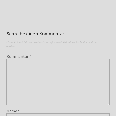
Schreibe einen Kommentar
Deine E-Mail-Adresse wird nicht veröffentlicht.
Erforderliche Felder sind mit
*
markiert
Kommentar
*
Name
*