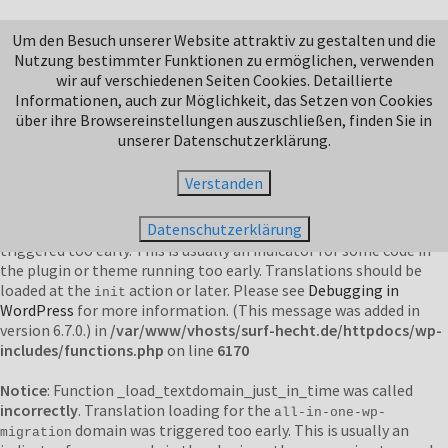
Notice
: Function _load_textdomain_just_in_time was called
Um den Besuch unserer Website attraktiv zu gestalten und die
incorrectly
. Translation loading for the
domain was
jetpack
Nutzung bestimmter Funktionen zu ermöglichen, verwenden
triggered too early. This is usually an indicator for some code in
wir auf verschiedenen Seiten Cookies. Detaillierte
the plugin or theme running too early. Translations should be
Informationen, auch zur Möglichkeit, das Setzen von Cookies
loaded at the
action or later. Please see
Debugging in
init
über ihre Browsereinstellungen auszuschließen, finden Sie in
WordPress
for more information. (This message was added in
unserer Datenschutzerklärung.
version 6.7.0.) in
/var/www/vhosts/surf-hecht.de/httpdocs/wp-
includes/functions.php
on line
6170
Verstanden
Notice
: Function _load_textdomain_just_in_time was called
Datenschutzerklärung
incorrectly
. Translation loading for the
domain was
duplicator
triggered too early. This is usually an indicator for some code in
the plugin or theme running too early. Translations should be
loaded at the
action or later. Please see
Debugging in
init
WordPress
for more information. (This message was added in
version 6.7.0.) in
/var/www/vhosts/surf-hecht.de/httpdocs/wp-
includes/functions.php
on line
6170
Notice
: Function _load_textdomain_just_in_time was called
incorrectly
. Translation loading for the
all-in-one-wp-
domain was triggered too early. This is usually an
migration