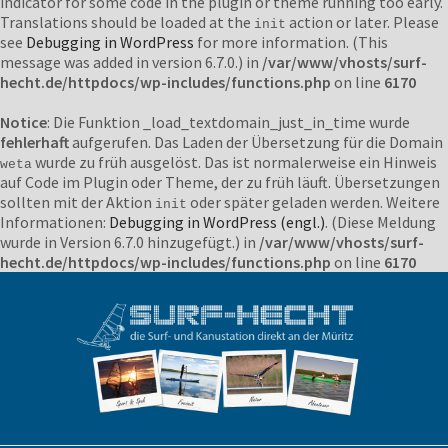
indicator for some code in the plugin or theme running too early.
Translations should be loaded at the
action or later. Please
init
see
Debugging in WordPress
for more information. (This
message was added in version 6.7.0.) in
/var/www/vhosts/surf-
hecht.de/httpdocs/wp-includes/functions.php
on line
6170
Notice
: Die Funktion _load_textdomain_just_in_time wurde
fehlerhaft
aufgerufen. Das Laden der Übersetzung für die Domain
wurde zu früh ausgelöst. Das ist normalerweise ein Hinweis
weta
auf Code im Plugin oder Theme, der zu früh läuft. Übersetzungen
sollten mit der Aktion
oder später geladen werden. Weitere
init
Informationen:
Debugging in WordPress (engl.)
. (Diese Meldung
wurde in Version 6.7.0 hinzugefügt.) in
/var/www/vhosts/surf-
hecht.de/httpdocs/wp-includes/functions.php
on line
6170