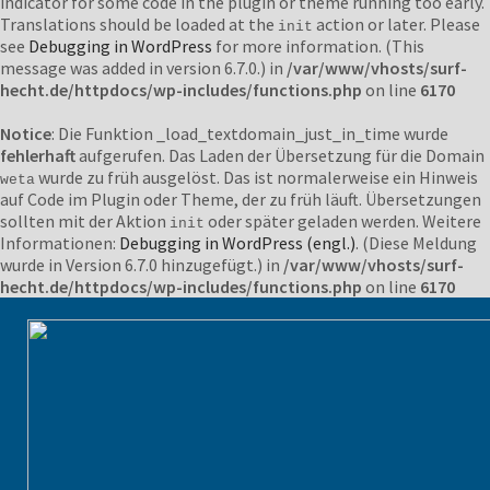
indicator for some code in the plugin or theme running too early.
Translations should be loaded at the
action or later. Please
init
see
Debugging in WordPress
for more information. (This
message was added in version 6.7.0.) in
/var/www/vhosts/surf-
hecht.de/httpdocs/wp-includes/functions.php
on line
6170
Notice
: Die Funktion _load_textdomain_just_in_time wurde
fehlerhaft
aufgerufen. Das Laden der Übersetzung für die Domain
wurde zu früh ausgelöst. Das ist normalerweise ein Hinweis
weta
auf Code im Plugin oder Theme, der zu früh läuft. Übersetzungen
sollten mit der Aktion
oder später geladen werden. Weitere
init
Informationen:
Debugging in WordPress (engl.)
. (Diese Meldung
wurde in Version 6.7.0 hinzugefügt.) in
/var/www/vhosts/surf-
hecht.de/httpdocs/wp-includes/functions.php
on line
6170