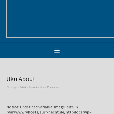
Uku About
29. August 2016
Schreibe einen Kommentar
Notice
: Undefined variable: image_size in
/var/www/vhosts/surf-hecht.de/httpdocs/wp-