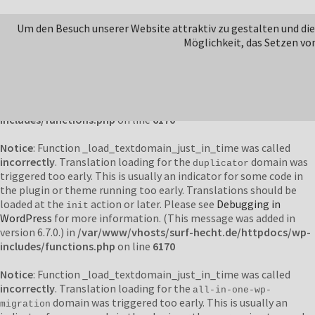
Notice
: Function _load_textdomain_just_in_time was called
Um den Besuch unserer Website attraktiv zu gestalten und di
incorrectly
. Translation loading for the
domain was
jetpack
Möglichkeit, das Setzen vo
triggered too early. This is usually an indicator for some code in
the plugin or theme running too early. Translations should be
loaded at the
action or later. Please see
Debugging in
init
WordPress
for more information. (This message was added in
version 6.7.0.) in
/var/www/vhosts/surf-hecht.de/httpdocs/wp-
includes/functions.php
on line
6170
Notice
: Function _load_textdomain_just_in_time was called
incorrectly
. Translation loading for the
domain was
duplicator
triggered too early. This is usually an indicator for some code in
the plugin or theme running too early. Translations should be
loaded at the
action or later. Please see
Debugging in
init
WordPress
for more information. (This message was added in
version 6.7.0.) in
/var/www/vhosts/surf-hecht.de/httpdocs/wp-
includes/functions.php
on line
6170
Notice
: Function _load_textdomain_just_in_time was called
incorrectly
. Translation loading for the
all-in-one-wp-
domain was triggered too early. This is usually an
migration