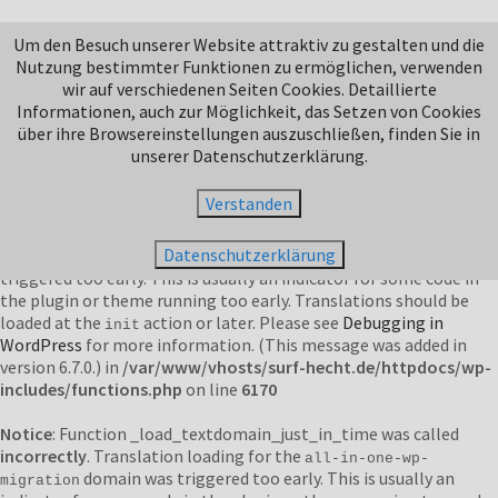
Notice
: Function _load_textdomain_just_in_time was called
Um den Besuch unserer Website attraktiv zu gestalten und die
incorrectly
. Translation loading for the
domain was
jetpack
Nutzung bestimmter Funktionen zu ermöglichen, verwenden
triggered too early. This is usually an indicator for some code in
wir auf verschiedenen Seiten Cookies. Detaillierte
the plugin or theme running too early. Translations should be
Informationen, auch zur Möglichkeit, das Setzen von Cookies
loaded at the
action or later. Please see
Debugging in
init
über ihre Browsereinstellungen auszuschließen, finden Sie in
WordPress
for more information. (This message was added in
unserer Datenschutzerklärung.
version 6.7.0.) in
/var/www/vhosts/surf-hecht.de/httpdocs/wp-
includes/functions.php
on line
6170
Verstanden
Notice
: Function _load_textdomain_just_in_time was called
Datenschutzerklärung
incorrectly
. Translation loading for the
domain was
duplicator
triggered too early. This is usually an indicator for some code in
the plugin or theme running too early. Translations should be
loaded at the
action or later. Please see
Debugging in
init
WordPress
for more information. (This message was added in
version 6.7.0.) in
/var/www/vhosts/surf-hecht.de/httpdocs/wp-
includes/functions.php
on line
6170
Notice
: Function _load_textdomain_just_in_time was called
incorrectly
. Translation loading for the
all-in-one-wp-
domain was triggered too early. This is usually an
migration