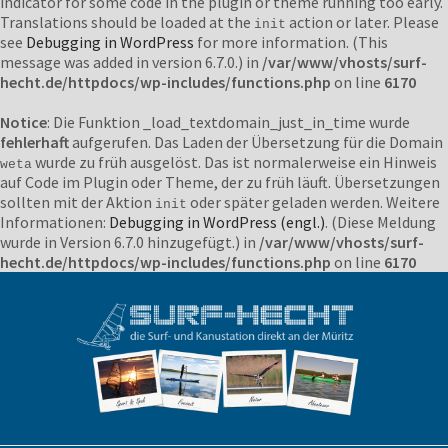
indicator for some code in the plugin or theme running too early.
Translations should be loaded at the
action or later. Please
init
see
Debugging in WordPress
for more information. (This
message was added in version 6.7.0.) in
/var/www/vhosts/surf-
hecht.de/httpdocs/wp-includes/functions.php
on line
6170
Notice
: Die Funktion _load_textdomain_just_in_time wurde
fehlerhaft
aufgerufen. Das Laden der Übersetzung für die Domain
wurde zu früh ausgelöst. Das ist normalerweise ein Hinweis
weta
auf Code im Plugin oder Theme, der zu früh läuft. Übersetzungen
sollten mit der Aktion
oder später geladen werden. Weitere
init
Informationen:
Debugging in WordPress (engl.)
. (Diese Meldung
wurde in Version 6.7.0 hinzugefügt.) in
/var/www/vhosts/surf-
hecht.de/httpdocs/wp-includes/functions.php
on line
6170